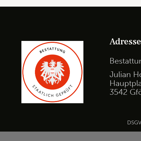
Adress
Bestatt
Julian H
Hauptpla
3542 Gf
DSG