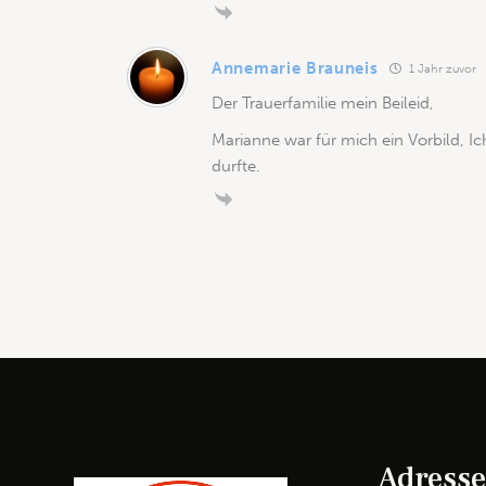
Annemarie Brauneis
1 Jahr zuvor
Der Trauerfamilie mein Beileid,
Marianne war für mich ein Vorbild, Ic
durfte.
Adress