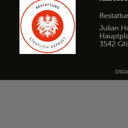
Bestatt
Julian H
Hauptpla
3542 Gf
DSG