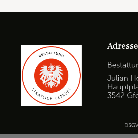
Adress
Bestatt
Julian H
Hauptpla
3542 Gf
DSG