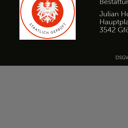
Bestatt
Julian H
Hauptpla
3542 Gf
DSG