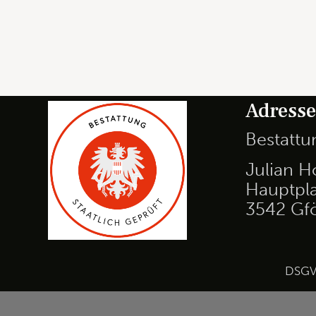
Adress
Bestatt
Julian H
Hauptpla
3542 Gf
DSG