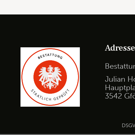
Adress
Bestatt
Julian H
Hauptpla
3542 Gf
DSG