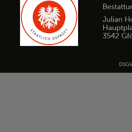
Bestatt
Julian H
Hauptpla
3542 Gf
DSG