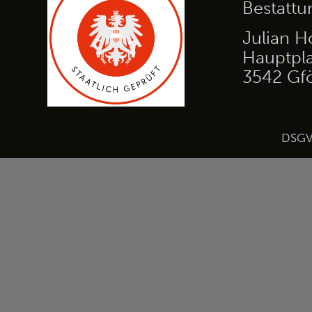
Bestatt
Julian H
Hauptpla
3542 Gf
DSG