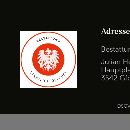
Adress
Bestatt
Julian H
Hauptpla
3542 Gf
DSG