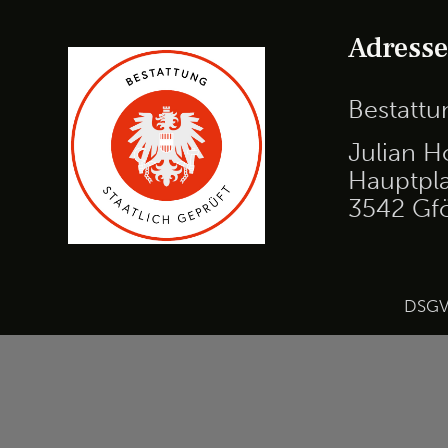
Adress
Bestatt
Julian H
Hauptpla
3542 Gf
DSG