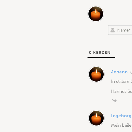
0
KERZEN
Johann
In stille
Hannes Sc
Ingeborg
Mein beile