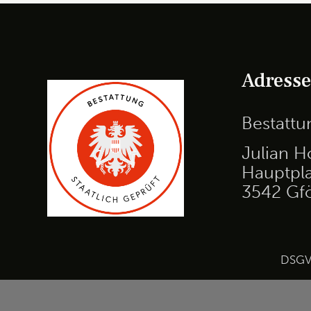
Adress
Bestatt
Julian H
Hauptpla
3542 Gf
DSG