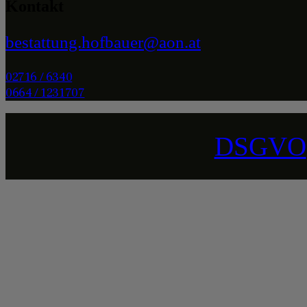
Kontakt
bestattung.hofbauer@aon.at
02716 / 6340
0664 / 1231707
DSGVO