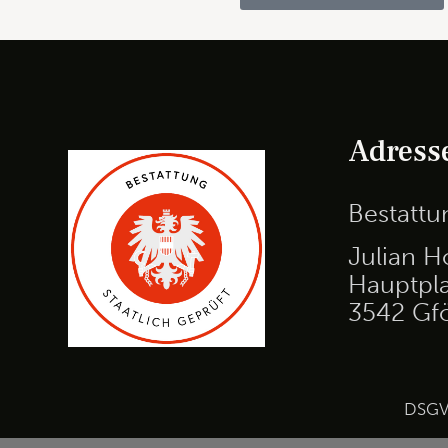
Adress
Bestatt
Julian H
Hauptpla
3542 Gf
DSG